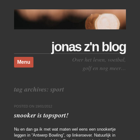
jonas z'n blog
Skip to content
Over het leven, voetbal,
Menu
golf en nog meer…
tag archives:
sport
POSTED ON
19/01/2012
snooker is topsport!
Nu en dan ga ik met wat maten wel eens een snookertje
leggen in “Antwerp Bowling”, op linkeroever. Natuurlijk in