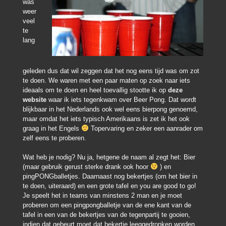
was
weer
veel
te
lang
geleden dus dat wil zeggen dat het nog eens tijd was om zot
te doen. We waren met een paar maten op zoek naar iets
ideaals om te doen en heel toevallig stootte ik op
deze
website
waar ik iets tegenkwam over Beer Pong. Dat wordt
blijkbaar in het Nederlands ook wel eens bierpong genoemd,
maar omdat het iets typisch Amerikaans is zet ik het ook
graag in het Engels
Topervaring en zeker een aanrader om
zelf eens te proberen.
Wat heb je nodig? Nu ja, hetgene de naam al zegt het: Bier
(maar gebruik gerust sterke drank ook hoor
) en
pingPONGballetjes. Daarnaast nog bekertjes (om het bier in
te doen, uiteraard) en een grote tafel en you are good to go!
Je speelt het in teams van minstens 2 man en je moet
proberen om een pingpongballetje van de ene kant van de
tafel in een van de bekertjes van de tegenpartij te gooien,
indien dat gebeurt moet dat bekertje leeggedronken worden.