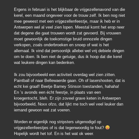
Ergens in februari is het blijkbaar de vrijgezellenavond van die
kerel, een maand ongeveer voor de trouw zelf. Ik ben nog niet
mee geweest met een vrijgezellenfeestje, maar ik heb er in
Antwerpen wel al veel zien lopen. Meestal komt het erop neer
dat degene die gaat trouwen wordt zat gevoerd. Bij vrouwen
moet gewoonlijk de toekomstige bruid onnozele dingen
verkopen, zoals onderbroeken en snoep of wat is het
allemaal. Ik vind dat persoonlijk allebei wel vrij debiele dingen
om te doen. Ik ben niet de getuige, dus ik hoop dat die kerel
wat leukere dingen kan bedenken.
Ik zou bijvoorbeeld een activiteit overdag wel zien zitten.
Paintball of naar Bellewaerde gaan. Oh of lasershooten, dat is
echt kei graaf! Beetje Barney Stinson toestanden, hahaha!
En ’s avonds een écht feestje, in plaats van een
kroegentocht, bleh. Er zijn zoveel grave keten in Antwerpen
bijvoorbeeld, Noxx ofzo, dat lijkt me toch wel veel leuker dan
iemand gewoon wat zat voeren.
Worden er eigenlijk nog stripsters uitgenodigd op
vrijgezellenfeestjes of is dat tegenwoordig te fout?
Hopelijk wordt het tof. En is het wat ok weer.