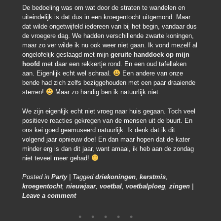
De bedoeling was om wat door de straten te wandelen en
uiteindelijk is dat dus in een kroegentocht uitgemond. Maar
dat wilde ongetwijfeld iedereen van bij het begin, vandaar dus
de vroegere dag. We hadden verschillende zwarte koningen,
maar zo ver wilde ik nu ook weer niet gaan. Ik vond mezelf al
ongelofelijk geslaagd met mijn
geruite handdoek op mijn
hoofd
met daar een rekkertje rond. En een oud tafellaken
aan. Eigenlijk echt wel schraal.
Een andere van onze
bende had zich zelfs beziggehouden met een paar draaiende
sterren!
Maar zo handig ben ik natuurlijk niet.
We zijn eigenlijk echt niet vroeg naar huis gegaan. Toch veel
positieve reacties gekregen van de mensen uit de buurt. En
ons kei goed geamuseerd natuurlijk. Ik denk dat ik dit
volgend jaar opnieuw doe! En dan maar hopen dat de kater
minder erg is dan dit jaar, want amaai, ik heb aan de zondag
niet teveel meer gehad!
Posted in
Party
|
Tagged
driekoningen
,
kerstmis
,
kroegentocht
,
nieuwjaar
,
voetbal
,
voetbalploeg
,
zingen
|
Leave a comment