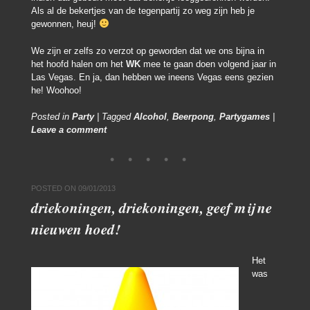
Als al de bekertjes van de tegenpartij zo weg zijn heb je
gewonnen, heuj!
We zijn er zelfs zo verzot op geworden dat we ons bijna in
het hoofd halen om het
WK
mee te gaan doen volgend jaar in
Las Vegas. En ja, dan hebben we ineens Vegas eens gezien
he! Woohoo!
Posted in
Party
|
Tagged
Alcohol
,
Beerpong
,
Partygames
|
Leave a comment
POSTED ON
09/01/2013
driekoningen, driekoningen, geef mij ne
nieuwen hoed!
Het
was