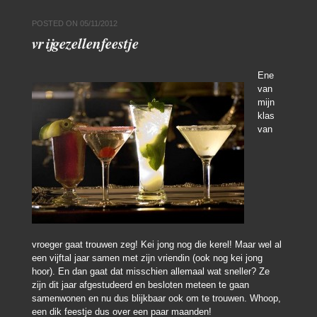
POSTED ON
05/11/2012
vrijgezellenfeestje
Ene
van
mijn
klas
van
vroeger gaat trouwen zeg! Kei jong nog die kerel! Maar wel al
een vijftal jaar samen met zijn vriendin (ook nog kei jong
hoor). En dan gaat dat misschien allemaal wat sneller? Ze
zijn dit jaar afgestudeerd en besloten meteen te gaan
samenwonen en nu dus blijkbaar ook om te trouwen. Whoop,
een dik feestje dus over een paar maanden!