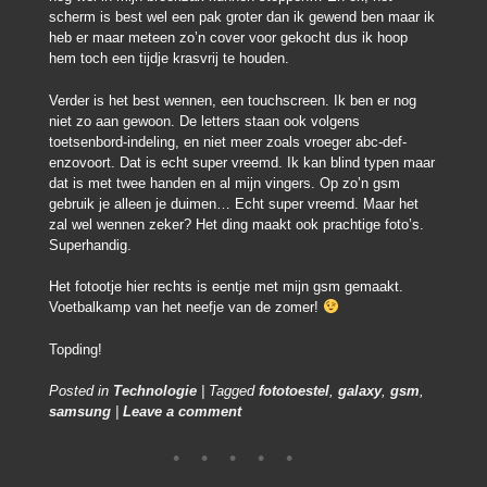
scherm is best wel een pak groter dan ik gewend ben maar ik
heb er maar meteen zo’n cover voor gekocht dus ik hoop
hem toch een tijdje krasvrij te houden.
Verder is het best wennen, een touchscreen. Ik ben er nog
niet zo aan gewoon. De letters staan ook volgens
toetsenbord-indeling, en niet meer zoals vroeger abc-def-
enzovoort. Dat is echt super vreemd. Ik kan blind typen maar
dat is met twee handen en al mijn vingers. Op zo’n gsm
gebruik je alleen je duimen… Echt super vreemd. Maar het
zal wel wennen zeker? Het ding maakt ook prachtige foto’s.
Superhandig.
Het fotootje hier rechts is eentje met mijn gsm gemaakt.
Voetbalkamp van het neefje van de zomer!
Topding!
Posted in
Technologie
|
Tagged
fototoestel
,
galaxy
,
gsm
,
samsung
|
Leave a comment