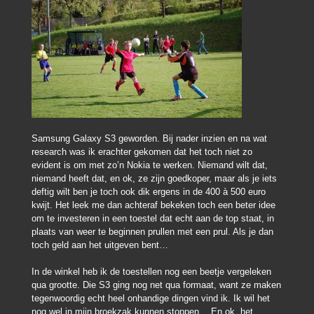
Samsung Galaxy S3 geworden. Bij nader inzien en na wat
research was ik erachter gekomen dat het toch niet zo
evident is om met zo’n Nokia te werken. Niemand wilt dat,
niemand heeft dat, en ok, ze zijn goedkoper, maar als je iets
deftig wilt ben je toch ook dik ergens in de 400 à 500 euro
kwijt. Het leek me dan achteraf bekeken toch een beter idee
om te investeren in een toestel dat echt aan de top staat, in
plaats van weer te beginnen prullen met een prul. Als je dan
toch geld aan het uitgeven bent…
In de winkel heb ik de toestellen nog een beetje vergeleken
qua grootte. Die S3 ging nog net qua formaat, want ze maken
tegenwoordig echt heel onhandige dingen vind ik. Ik wil het
nog wel in mijn broekzak kunnen stoppen… En ok, het