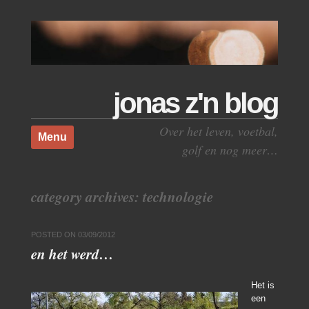
jonas z'n blog
Skip to content
Over het leven, voetbal,
Menu
golf en nog meer…
category archives:
technologie
POSTED ON
03/09/2012
en het werd…
Het is
een