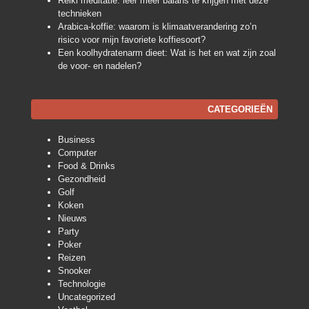
Reiki meditatie: leer meer balans te krijgen met deze
technieken
Arabica-koffie: waarom is klimaatverandering zo’n
risico voor mijn favoriete koffiesoort?
Een koolhydratenarm dieet: Wat is het en wat zijn zoal
de voor- en nadelen?
CATEGORIEËN
Business
Computer
Food & Drinks
Gezondheid
Golf
Koken
Nieuws
Party
Poker
Reizen
Snooker
Technologie
Uncategorized