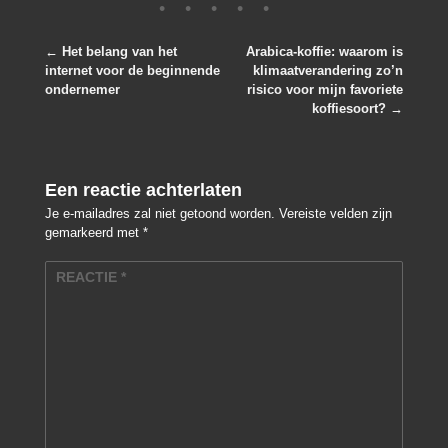
←
Het belang van het
Arabica-koffie: waarom is
internet voor de beginnende
klimaatverandering zo’n
Post navigation
ondernemer
risico voor mijn favoriete
koffiesoort?
→
Een reactie achterlaten
Je e-mailadres zal niet getoond worden.
Vereiste velden zijn
gemarkeerd met
*
REACTIE
*