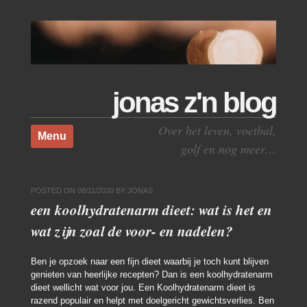
jonas z'n blog
Skip to content
Over het leven, voetbal,
Menu
golf en nog meer…
POSTED ON
08/11/2020
BY
JONAS
een koolhydratenarm dieet: wat is het en
wat zijn zoal de voor- en nadelen?
Ben je opzoek naar een fijn dieet waarbij je toch kunt blijven
genieten van heerlijke recepten? Dan is een koolhydratenarm
dieet wellicht wat voor jou. Een Koolhydratenarm dieet is
razend populair en helpt met doelgericht gewichtsverlies. Ben