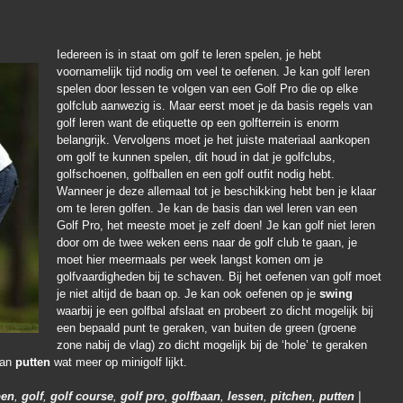
Iedereen is in staat om golf te leren spelen, je hebt
voornamelijk tijd nodig om veel te oefenen. Je kan golf leren
spelen door lessen te volgen van een Golf Pro die op elke
golfclub aanwezig is. Maar eerst moet je da basis regels van
golf leren want de etiquette op een golfterrein is enorm
belangrijk. Vervolgens moet je het juiste materiaal aankopen
om golf te kunnen spelen, dit houd in dat je golfclubs,
golfschoenen, golfballen en een golf outfit nodig hebt.
Wanneer je deze allemaal tot je beschikking hebt ben je klaar
om te leren golfen. Je kan de basis dan wel leren van een
Golf Pro, het meeste moet je zelf doen! Je kan golf niet leren
door om de twee weken eens naar de golf club te gaan, je
moet hier meermaals per week langst komen om je
golfvaardigheden bij te schaven. Bij het oefenen van golf moet
je niet altijd de baan op. Je kan ook oefenen op je
swing
waarbij je een golfbal afslaat en probeert zo dicht mogelijk bij
een bepaald punt te geraken, van buiten de green (groene
zone nabij de vlag) zo dicht mogelijk bij de ‘hole’ te geraken
aan
putten
wat meer op minigolf lijkt.
pen
,
golf
,
golf course
,
golf pro
,
golfbaan
,
lessen
,
pitchen
,
putten
|