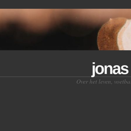
jonas 
Over het leven, voetb