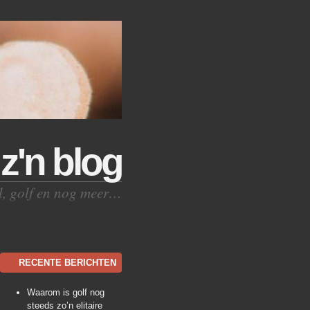
z'n blog
al, golf en nog meer…
RECENTE BERICHTEN
Waarom is golf nog
steeds zo’n elitaire